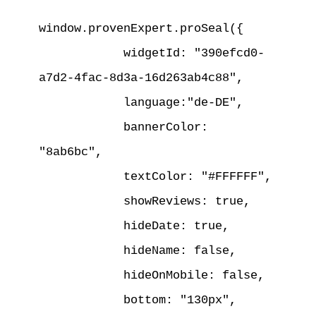
window.provenExpert.proSeal({

            widgetId: "390efcd0-
a7d2-4fac-8d3a-16d263ab4c88",

            language:"de-DE",

            bannerColor: 
"8ab6bc",

            textColor: "#FFFFFF",

            showReviews: true,

            hideDate: true,

            hideName: false,

            hideOnMobile: false,

            bottom: "130px",
