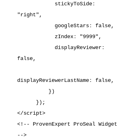
            stickyToSide: 
"right",

            googleStars: false,

            zIndex: "9999",

            displayReviewer: 
false,

displayReviewerLastName: false,

          })

      });

</script>

<!-- ProvenExpert ProSeal Widget 
-->