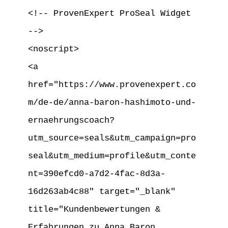
<!-- ProvenExpert ProSeal Widget 
-->

<noscript>

<a 
href="https://www.provenexpert.co
m/de-de/anna-baron-hashimoto-und-
ernaehrungscoach?
utm_source=seals&utm_campaign=pro
seal&utm_medium=profile&utm_conte
nt=390efcd0-a7d2-4fac-8d3a-
16d263ab4c88" target="_blank" 
title="Kundenbewertungen & 
Erfahrungen zu Anna Baron 